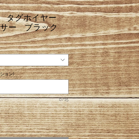
uer タグホイヤー
サー ブラック
ション)
0/15