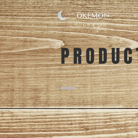
ホ
​トケモン
PRODUC