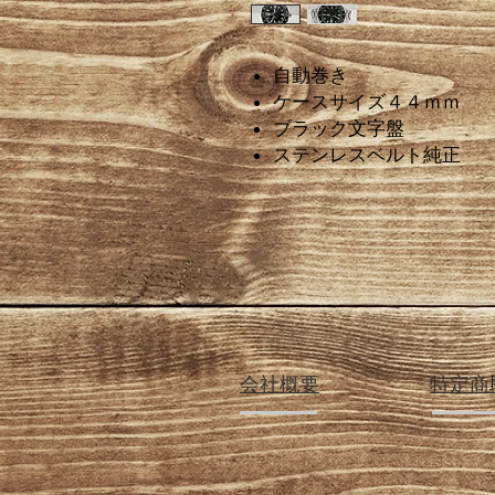
自動巻き
ケースサイズ４４ｍｍ
ブラック文字盤
ステンレスベルト純正
会社概要
特定商