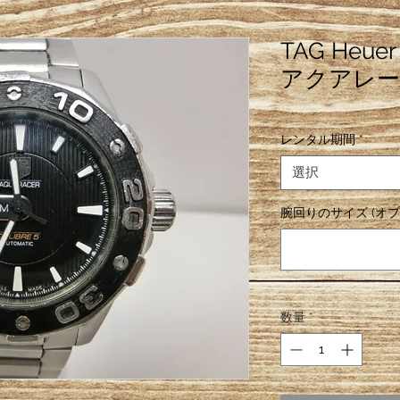
TAG He
アクアレー
レンタル期間
*
選択
腕回りのサイズ (オプ
数量
*