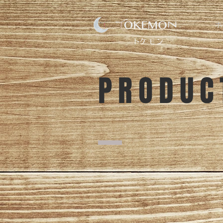
ホ
​トケモン
PRODUC