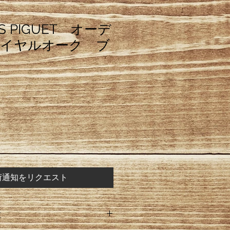
S PIGUET オーデ
イヤルオーク ブ
荷通知をリクエスト
意