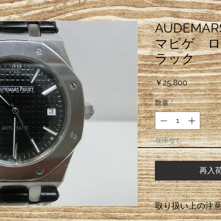
AUDEMAR
マピゲ ロ
ラック
価
￥25,800
格
数量
*
在庫なし
再入
取り扱い上の注