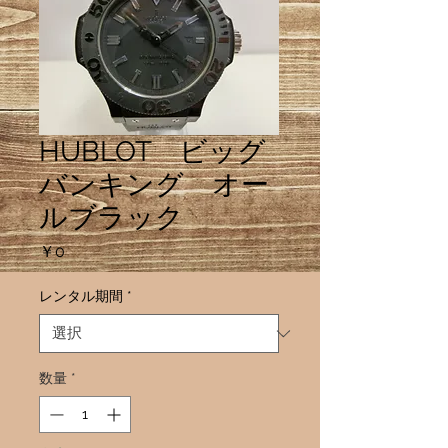
HUBLOT ビッグ
バンキング オー
ルブラック
価
￥0
格
レンタル期間
*
数量
*