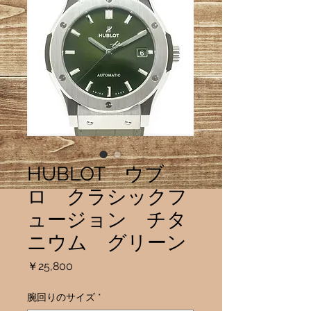
HUBLOT ウブ
ロ クラシックフ
ュージョン チタ
ニウム グリーン
価
￥25,800
格
腕回りのサイズ
*