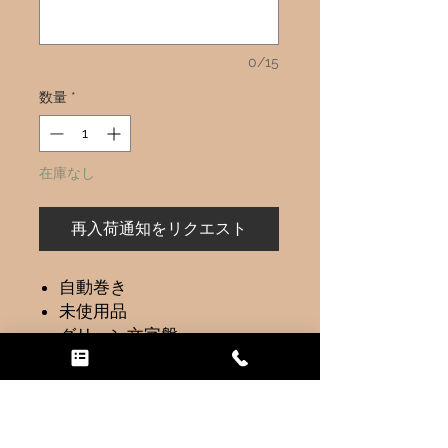
0/15
数量
*
在庫なし
再入荷通知をリクエスト
自動巻き
未使用品
グリーン文字盤
ケースサイズリューズ含ま
ず４５ｍｍ