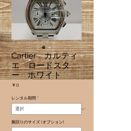
Cartier カルティ
エ ロードスタ
ー ホワイト
価
￥0
格
レンタル期間
*
腕回りのサイズ (オプション)